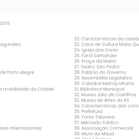
TADOS
22. Características da cida
Fagundes;
23. Casa de Cultura Mario Q
24. Igreja das Dores
25. Farol Santander
26. Praça da Matriz
27. Teatro São Pedro
 de Porto Alegre
28. Palácio do Governo
29. Assembléia Legislativa
30. Catedral Metropolitana
s da mobilidade da Cidade
31. Biblioteca Municipal
32. Museu Júlio de Castilhos
32. Museu de Artes do RS
34. Características das con
35. Prefeitura
36. Fonte Talavera
37. Mercado Público
hows internacionais
38. Associação Comercial
39. Muro da Mauá