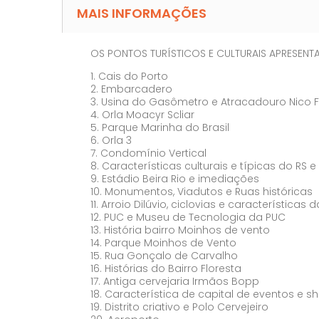
MAIS INFORMAÇÕES
OS PONTOS TURÍSTICOS E CULTURAIS APRESEN
1. Cais do Porto
2. Embarcadero
3. Usina do Gasômetro e Atracadouro Nico 
4. Orla Moacyr Scliar
5. Parque Marinha do Brasil
6. Orla 3
7. Condomínio Vertical
8. Características culturais e típicas do RS e
9. Estádio Beira Rio e imediações
10. Monumentos, Viadutos e Ruas históricas
11. Arroio Dilúvio, ciclovias e característica
12. PUC e Museu de Tecnologia da PUC
13. História bairro Moinhos de vento
14. Parque Moinhos de Vento
15. Rua Gonçalo de Carvalho
16. Histórias do Bairro Floresta
17. Antiga cervejaria Irmãos Bopp
18. Característica de capital de eventos e s
19. Distrito criativo e Polo Cervejeiro