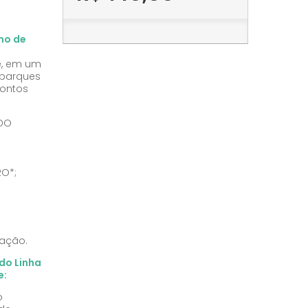
smo de
re, em um
mbarques
pontos
 DO
RO*;
mação.
 do Linha
e:
o