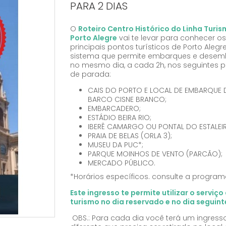
PARA 2 DIAS
O
Roteiro Centro Histórico do Linha Turi
Porto Alegre
vai te levar para conhecer os
principais pontos turísticos de Porto Aleg
sistema que permite embarques e dese
no mesmo dia, a cada 2h, nos seguintes 
de parada:
CAIS DO PORTO E LOCAL DE EMBARQUE
BARCO CISNE BRANCO;
EMBARCADERO;
ESTÁDIO BEIRA RIO;
IBERÊ CAMARGO OU PONTAL DO ESTALEI
PRAIA DE BELAS (ORLA 3);
MUSEU DA PUC*;
PARQUE MOINHOS DE VENTO (PARCÃO);
MERCADO PÚBLICO.
*Horários específicos. consulte a progra
Este ingresso te permite utilizar o serviço
turismo no dia reservado e no dia seguint
OBS.: Para cada dia você terá um ingress