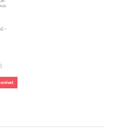
 de
us.
50 -
)
onível.