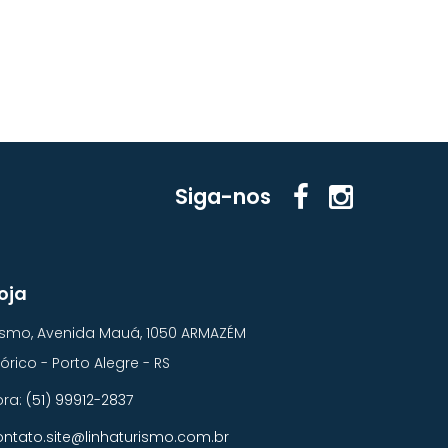
Siga-nos
oja
rismo, Avenida Mauá, 1050 ARMAZÉM
órico - Porto Alegre - RS
ora:
(51) 99912-2837
ontato.site@linhaturismo.com.br