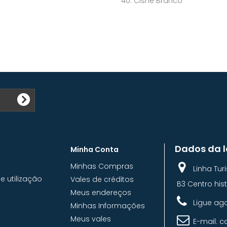
40. Cisne Branco
Dados da l
Minha Conta
Minhas Compras
Linha Tu
 utilização
Vales de créditos
B3 Centro hist
Meus endereços
Ligue ag
Minhas Informações
Meus vales
E-mail:
c