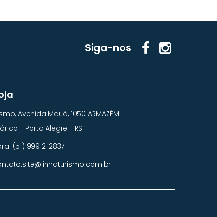
Siga-nos
oja
rismo, Avenida Mauá, 1050 ARMAZÉM
órico - Porto Alegre - RS
ora:
(51) 99912-2837
ontato.site@linhaturismo.com.br